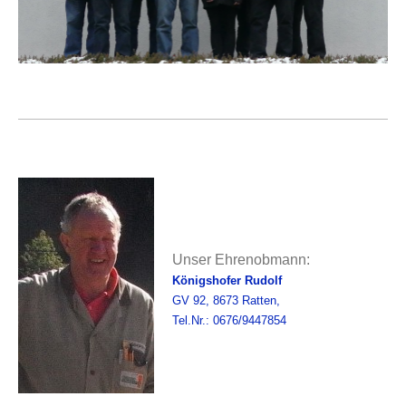
Unser Ehrenobmann:
Königshofer Rudolf
GV 92, 8673 Ratten,
Tel.Nr.: 0676/9447854